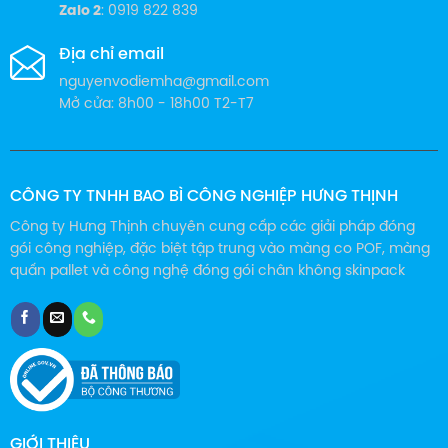
Zalo 2
: 0919 822 839
Địa chỉ email
nguyenvodiemha@gmail.com
Mở cửa: 8h00 - 18h00 T2-T7
CÔNG TY TNHH BAO BÌ CÔNG NGHIỆP HƯNG THỊNH
Công ty Hưng Thịnh chuyên cung cấp các giải pháp đóng
gói công nghiệp, đặc biệt tập trung vào màng co POF, màng
quấn pallet và công nghệ đóng gói chân không skinpack
GIỚI THIỆU