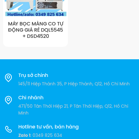
MÁY BỌC MÀNG CO TỰ
ĐỘNG GIÁ RẺ DQL5545
+ DSD4520
Trụ sở chính
145/11 Hiệp Thành 35, P Hiệp Thành, Q12, Hồ Chí Minh
Chi nhánh
471/50 Tân Thới Hiệp 21, P Tân Thới Hiệp, Q12, Hồ Chí
Minh
Hotline tư vấn, bán hàng
Zalo 1
: 0349 825 634