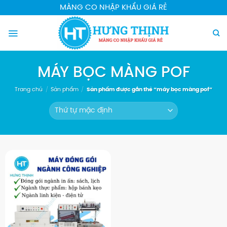
Chuyển
MÀNG CO NHẬP KHẨU GIÁ RẺ
đến
nội
dung
MÁY BỌC MÀNG POF
Trang chủ
/
Sản phẩm
/
Sản phẩm được gắn thẻ “máy bọc màng pof”