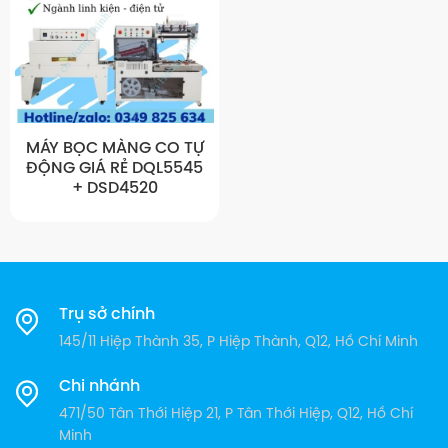
MÁY BỌC MÀNG CO TỰ
ĐỘNG GIÁ RẺ DQL5545
+ DSD4520
Trụ sở chính
145/11 Hiệp Thành 35, P Hiệp Thành, Q12, Hồ Chí Minh
Chi nhánh
471/50 Tân Thới Hiệp 21, P Tân Thới Hiệp, Q12, Hồ Chí
Minh