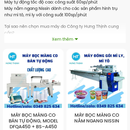
Máy tự động tốc độ cao: công suất 60sp/phút
Máy nằm ngang Nissin dành cho các sản phẩm hình trụ
như mì tô, mì ly với công suất 100sp/phút
Tại sao nên chọn mua máy do Công ty Hưng Thịnh cung
cấp?
Xem thêm
Được lựa chọn kĩ càng, chọn lọc nhà sản xuất trước khi
phân phối
Đội ngũ tư vấn, kỹ thuật chuyên sâu, giúp lựa chọn giải
pháp tối ưu cho doanh nghiệp của bạn.
Có sẵn Màng co POF tồn kho số lượng lớn, đầy đủ kích
thước
Tất cả các máy móc đều được kiểm tra, bảo hành, bảo trì
Phụ tùng thay thế có sẵn khi máy thay thế
MÁY BỌC MÀNG CO
MÁY BỌC MÀNG CO
BÁN TỰ ĐỘNG, MODEL
NẰM NGANG NISSIN
DFQA450 + BS–A450