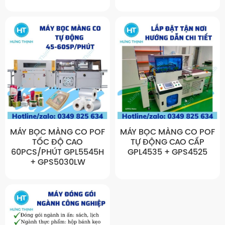
MÁY BỌC MÀNG CO POF
MÁY BỌC MÀNG CO POF
TỐC ĐỘ CAO
TỰ ĐỘNG CAO CẤP
60PCS/PHÚT GPL5545H
GPL4535 + GPS4525
+ GPS5030LW