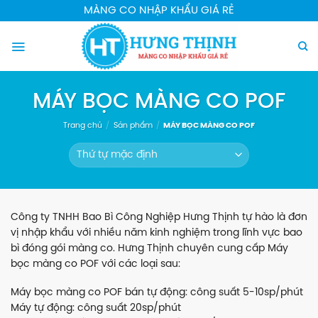
Chuyển
MÀNG CO NHẬP KHẨU GIÁ RẺ
đến
nội
dung
MÁY BỌC MÀNG CO POF
Trang chủ
/
Sản phẩm
/
MÁY BỌC MÀNG CO POF
Công ty TNHH Bao Bì Công Nghiệp Hưng Thịnh tự hào là đơn
vị nhập khẩu với nhiều năm kinh nghiệm trong lĩnh vực bao
bì đóng gói màng co. Hưng Thịnh chuyên cung cấp Máy
bọc màng co POF với các loại sau:
Máy bọc màng co POF bán tự động: công suất 5-10sp/phút
Máy tự động: công suất 20sp/phút