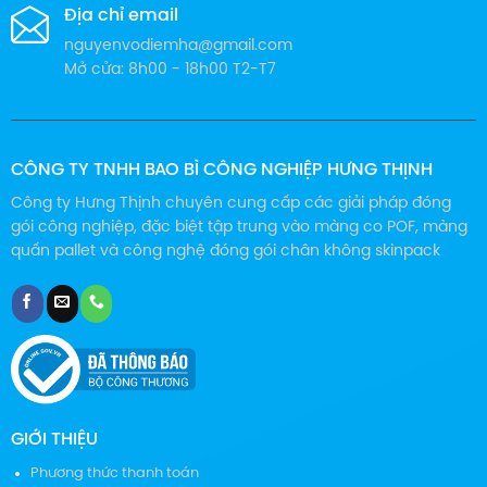
Địa chỉ email
nguyenvodiemha@gmail.com
Mở cửa: 8h00 - 18h00 T2-T7
CÔNG TY TNHH BAO BÌ CÔNG NGHIỆP HƯNG THỊNH
Công ty Hưng Thịnh chuyên cung cấp các giải pháp đóng
gói công nghiệp, đặc biệt tập trung vào màng co POF, màng
quấn pallet và công nghệ đóng gói chân không skinpack
GIỚI THIỆU
Phương thức thanh toán