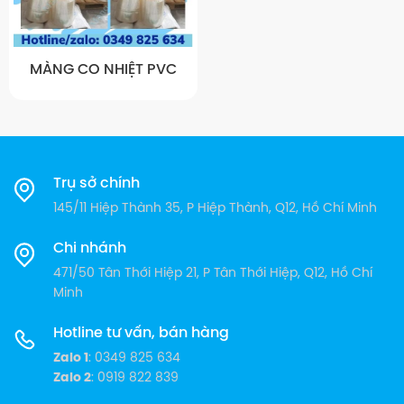
MÀNG CO NHIỆT PVC
Trụ sở chính
145/11 Hiệp Thành 35, P Hiệp Thành, Q12, Hồ Chí Minh
Chi nhánh
471/50 Tân Thới Hiệp 21, P Tân Thới Hiệp, Q12, Hồ Chí
Minh
Hotline tư vấn, bán hàng
Zalo 1
: 0349 825 634
Zalo 2
: 0919 822 839