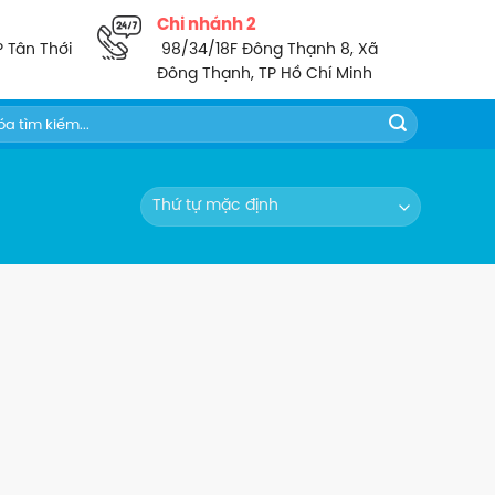
Chi nhánh 2
P Tân Thới
98/34/18F Đông Thạnh 8, Xã
Đông Thạnh, TP Hồ Chí Minh