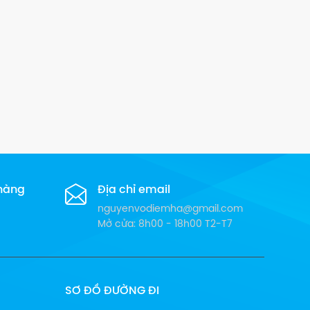
 hàng
Địa chỉ email
nguyenvodiemha@gmail.com
Mở cửa: 8h00 - 18h00 T2-T7
SƠ ĐỒ ĐƯỜNG ĐI