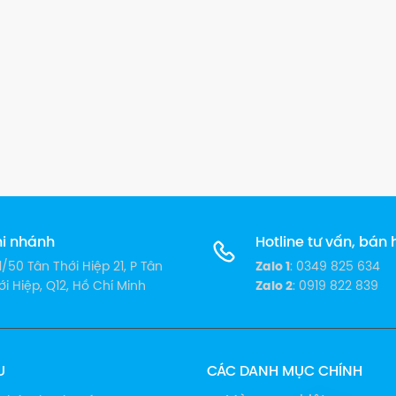
i nhánh
Hotline tư vấn, bán
1/50 Tân Thới Hiệp 21, P Tân
Zalo 1
: 0349 825 634
ới Hiệp, Q12, Hồ Chí Minh
Zalo 2
: 0919 822 839
U
CÁC DANH MỤC CHÍNH