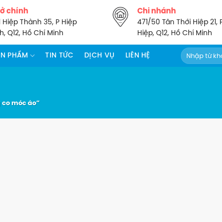
sở chính
Chi nhánh
1 Hiệp Thành 35, P Hiệp
471/50 Tân Thới Hiệp 21, 
, Q12, Hồ Chí Minh
Hiệp, Q12, Hồ Chí Minh
Tìm
ẢN PHẨM
TIN TỨC
DỊCH VỤ
LIÊN HỆ
kiếm:
 co móc áo”