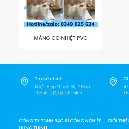
MÀNG CO NHIỆT PVC
Trụ sở chính
Ch
145/11 Hiệp Thành 35, P Hiệp
47
Thành, Q12, Hồ Chí Minh
Th
CÔNG TY TNHH BAO BÌ CÔNG NGHIỆP
GIỚI THIỆ
HƯNG THỊNH