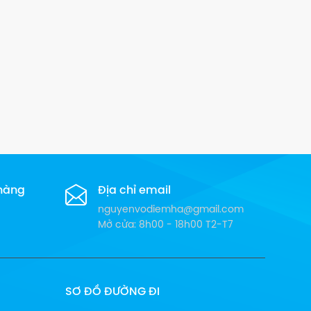
 hàng
Địa chỉ email
nguyenvodiemha@gmail.com
Mở cửa: 8h00 - 18h00 T2-T7
SƠ ĐỒ ĐƯỜNG ĐI