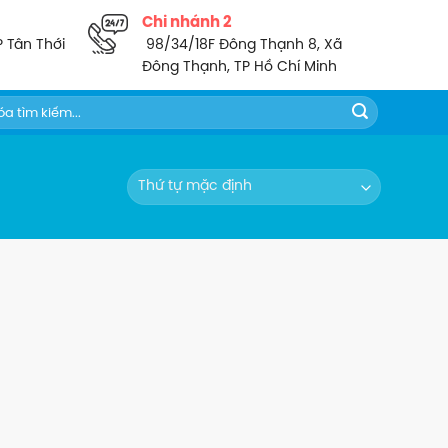
Chi nhánh 2
P Tân Thới
98/34/18F Đông Thạnh 8, Xã
Đông Thạnh, TP Hồ Chí Minh