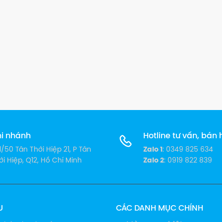
i nhánh
Hotline tư vấn, bán
1/50 Tân Thới Hiệp 21, P Tân
Zalo 1
: 0349 825 634
ới Hiệp, Q12, Hồ Chí Minh
Zalo 2
: 0919 822 839
U
CÁC DANH MỤC CHÍNH