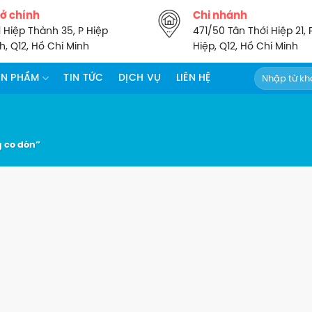
sở chính
Chi nhánh
1 Hiệp Thành 35, P Hiệp
471/50 Tân Thới Hiệp 21, 
, Q12, Hồ Chí Minh
Hiệp, Q12, Hồ Chí Minh
Tìm
ẢN PHẨM
TIN TỨC
DỊCH VỤ
LIÊN HỆ
kiếm:
 co dòn”