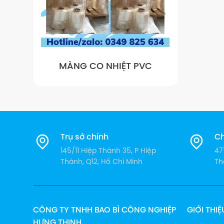
MÀNG CO NHIỆT PVC
Trụ sở chính
Ch
145/11 Hiệp Thành 35, P Hiệp
47
Thành, Q12, Hồ Chí Minh
Th
CÔNG TY TNHH BAO BÌ CÔNG NGHIỆP
GIỚI THIỆ
HƯNG THỊNH