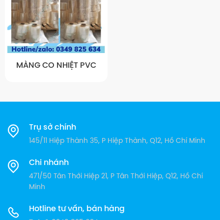
MÀNG CO NHIỆT PVC
Trụ sở chính
145/11 Hiệp Thành 35, P Hiệp Thành, Q12, Hồ Chí Minh
Chi nhánh
471/50 Tân Thới Hiệp 21, P Tân Thới Hiệp, Q12, Hồ Chí
Minh
Hotline tư vấn, bán hàng