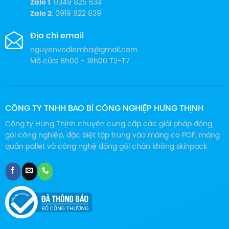
Zalo 1
: 0349 825 634
Zalo 2
: 0919 822 839
Địa chỉ email
nguyenvodiemha@gmail.com
Mở cửa: 8h00 - 18h00 T2-T7
CÔNG TY TNHH BAO BÌ CÔNG NGHIỆP HƯNG THỊNH
Công ty Hưng Thịnh chuyên cung cấp các giải pháp đóng
gói công nghiệp, đặc biệt tập trung vào màng co POF, màng
quấn pallet và công nghệ đóng gói chân không skinpack