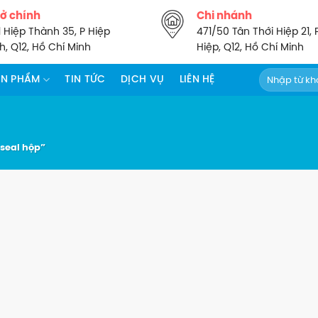
sở chính
Chi nhánh
1 Hiệp Thành 35, P Hiệp
471/50 Tân Thới Hiệp 21, 
, Q12, Hồ Chí Minh
Hiệp, Q12, Hồ Chí Minh
Tìm
ẢN PHẨM
TIN TỨC
DỊCH VỤ
LIÊN HỆ
kiếm:
seal hộp”