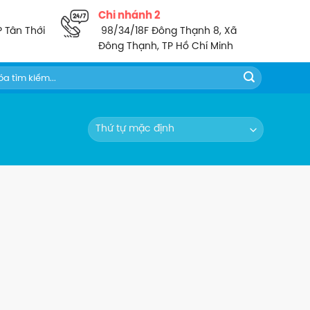
Chi nhánh 2
P Tân Thới
98/34/18F Đông Thạnh 8, Xã
Đông Thạnh, TP Hồ Chí Minh