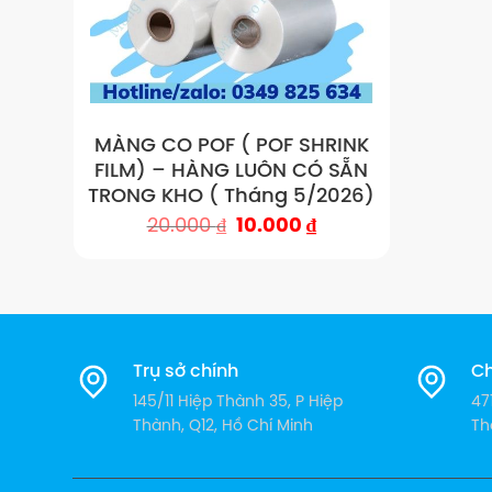
MÀNG CO POF ( POF SHRINK
FILM) – HÀNG LUÔN CÓ SẴN
TRONG KHO ( Tháng 5/2026)
Giá
Giá
20.000
₫
10.000
₫
gốc
hiện
là:
tại
20.000 ₫.
là:
10.000 ₫.
Trụ sở chính
Ch
145/11 Hiệp Thành 35, P Hiệp
47
Thành, Q12, Hồ Chí Minh
Th