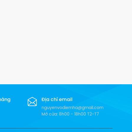
 hàng
Địa chỉ email
nguyenvodiemha@gmail.com
Mở cửa: 8h00 - 18h00 T2-T7