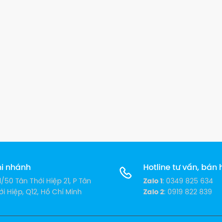
i nhánh
Hotline tư vấn, bán
1/50 Tân Thới Hiệp 21, P Tân
Zalo 1
: 0349 825 634
ới Hiệp, Q12, Hồ Chí Minh
Zalo 2
: 0919 822 839