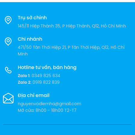
màng skinpack bảo quản trái
cây
Trụ sở chính
145/11 Hiệp Thành 35, P Hiệp Thành, Q12, Hồ Chí Minh
Thông số Màng thông dụng và luôn có sẵn hàng tại kho
Hưng Thịnh:
Chi nhánh
Loại dày 75 microns x Rộng 760mm x Dài 330m
471/50 Tân Thới Hiệp 21, P Tân Thới Hiệp, Q12, Hồ Chí
Loại dày 100 microns x Rộng 760mm x Dài 250m
Minh
Video tham khảo
Hotline tư vấn, bán hàng
Zalo 1
: 0349 825 634
Zalo 2
: 0919 822 839
Địa chỉ email
nguyenvodiemha@gmail.com
Mở cửa: 8h00 - 18h00 T2-T7