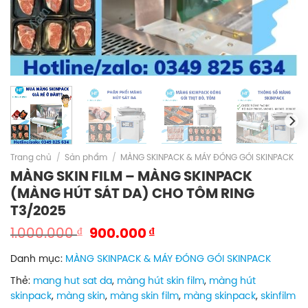
Trang chủ
/
Sản phẩm
/
MÀNG SKINPACK & MÁY ĐÓNG GÓI SKINPACK
MÀNG SKIN FILM – MÀNG SKINPACK
(MÀNG HÚT SÁT DA) CHO TÔM RING
T3/2025
Giá
Giá
₫
₫
1.000.000
900.000
gốc
hiện
Danh mục:
MÀNG SKINPACK & MÁY ĐÓNG GÓI SKINPACK
là:
tại
1.000.000 ₫.
là:
Thẻ:
mang hut sat da
,
màng hút skin film
,
màng hút
900.000 ₫.
skinpack
,
màng skin
,
màng skin film
,
màng skinpack
,
skinfilm