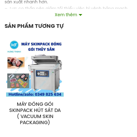
sản xuất nhanh hơn.
– Lực co thấp nên giảm tối thiểu việc bị vênh bảng mạch
Xem thêm
– Độ bền cao, dẻo dai
– Trong suốt- rõ
SẢN PHẨM TƯƠNG TỰ
– Kháng thủng tốt
–
Màng Skin
sử dụng phù hợp với tất cả các máy Skinpack
MÁY ĐÓNG GÓI
SKINPACK HÚT SÁT DA
( VACUUM SKIN
PACKAGING)