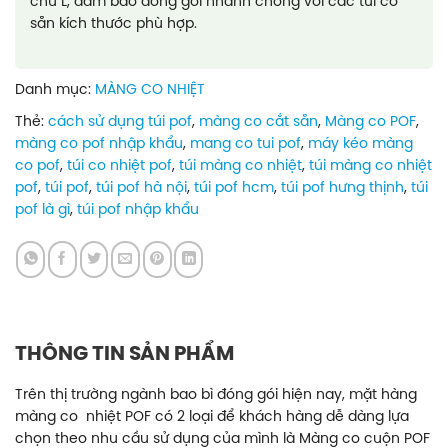
chữ L, đảm bảo đóng gói nhanh chóng với các túi có
sẵn kích thước phù hợp.
Danh mục:
MÀNG CO NHIỆT
Thẻ:
cách sử dụng túi pof
,
màng co cắt sẵn
,
Màng co POF
,
màng co pof nhập khẩu
,
mang co tui pof
,
máy kéo màng
co pof
,
túi co nhiệt pof
,
túi màng co nhiệt
,
túi màng co nhiệt
pof
,
túi pof
,
túi pof hà nội
,
túi pof hcm
,
túi pof hưng thịnh
,
túi
pof là gì
,
túi pof nhập khẩu
THÔNG TIN SẢN PHẨM
Trên thị trường ngành bao bì đóng gói hiện nay, mặt hàng
màng co nhiệt POF có 2 loại để khách hàng dễ dàng lựa
chọn theo nhu cầu sử dụng của mình là Màng co cuộn POF