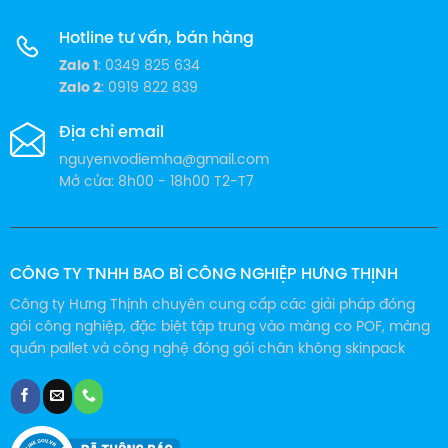
mang-co-tui-pof
Hotline tư vấn, bán hàng
Zalo 1
: 0349 825 634
Zalo 2
: 0919 822 839
Địa chỉ email
nguyenvodiemha@gmail.com
Mở cửa: 8h00 - 18h00 T2-T7
CÔNG TY TNHH BAO BÌ CÔNG NGHIỆP HƯNG THỊNH
Công ty Hưng Thịnh chuyên cung cấp các giải pháp đóng
gói công nghiệp, đặc biệt tập trung vào màng co POF, màng
quấn pallet và công nghệ đóng gói chân không skinpack