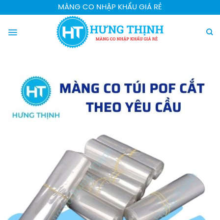
Chuyển
MÀNG CO NHẬP KHẨU GIÁ RẺ
đến
nội
dung