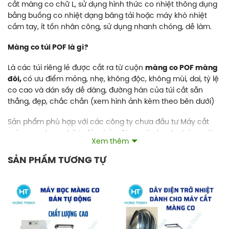
cắt màng co chữ L, sử dụng hình thức co nhiệt thông dụng
bằng buồng co nhiệt dạng băng tải hoặc máy khò nhiệt
cầm tay, ít tốn nhân công, sử dụng nhanh chóng, dễ làm.
Màng co túi POF là gì?
Là các túi riêng lẻ được cắt ra từ cuộn
màng co POF màng
đôi,
có ưu điểm mỏng, nhẹ, không độc, không mùi, dai, tỷ lệ
co cao và dán sấy dễ dàng, đường hàn của túi cắt sẵn
thẳng, đẹp, chắc chắn (xem hình ảnh kèm theo bên dưới)
Sản phẩm phù hợp với các công ty chưa đầu tư Máy cắt
màng co dạng chữ L, đảm bảo đóng gói nhanh chóng với
Xem thêm
các túi có sẵn kích thước phù hợp.Kích thước của túi tuỳ
thuộc vào kích thước của từng loại sản phẩm, chúng tôi sẽ
SẢN PHẨM TƯƠNG TỰ
làm theo yêu cầu của khách hàng.
Công ty Hưng Thịnh với dây chuyền máy móc hiện đại, kinh
nghiệm nhiều năm trong lĩnh vực bao bì nhựa màng co,
công suất mỗi ngày Hưng Thịnh có thể cắt được 1 tấn màng
co POF dạng túi, đáp ứng được tất cả các yêu cầu về kích
thước mở miệng túi nhỏ nhất từ 60-70mm và chiều dài túi