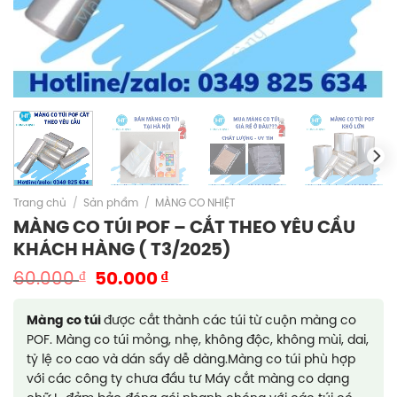
Trang chủ
/
Sản phẩm
/
MÀNG CO NHIỆT
MÀNG CO TÚI POF – CẮT THEO YÊU CẦU
KHÁCH HÀNG ( T3/2025)
Giá
Giá
₫
₫
60.000
50.000
gốc
hiện
là:
tại
Màng co túi
được cắt thành các túi từ cuộn màng co
60.000 ₫.
là:
POF. Màng co túi mỏng, nhẹ, không độc, không mùi, dai,
50.000 ₫.
tỷ lệ co cao và dán sấy dễ dàng.Màng co túi phù hợp
với các công ty chưa đầu tư Máy cắt màng co dạng