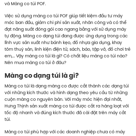
và Màng co túi POF.
Việc sử dụng màng co túi POF giúp tiết kiệm đầu tư máy
móc ban đầu, giảm chi phí sản xuất, nhân công và có thể
đạt năng suất đóng gói cao ngang bằng với sử dụng máy
tự động. Màng co dạng túi đang được ứng dụng trong các
lĩnh vực sản xuất như bánh kẹo, đồ nhựa gia dụng, khay
tôm thuỷ sản, linh kiện điện tử, sách, báo, tập vở, đồ chơi trẻ
em,… Vậy màng co túi là gì? Có chất liệu màng co túi nào?
Nên mua màng co túi ở đâu?
Màng co dạng túi là gì?
Màng co túi là dạng màng co được cắt thành các dạng túi
với những kích thước và hình dạng theo yêu cầu từ những
cuộn màng co nguyên bản. Với máy móc hiện đại nhất,
Hưng Thịnh sản xuất màng co túi được cắt ra hàng loạt với
tốc độ nhanh và đúng kích thước đã cài đặt trên máy cắt
túi.
Màng co túi phù hợp với các doanh nghiệp chưa có máy